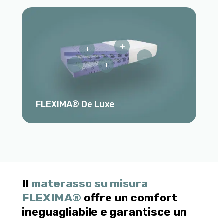
L
L
L
L
L
FLEXIMA® De Luxe
Il
materasso su misura
FLEXIMA®
offre un comfort
ineguagliabile e garantisce un