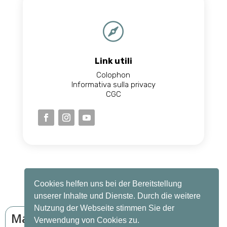

Link utili
Colophon
Informativa sulla privacy
CGC
Cookies helfen uns bei der Bereitstellung
© 2022 MatratzenAufMass un progetto della auf-
unserer Inhalte und Dienste. Durch die weitere
mass GmbH | Tutti i diritti riservati
Nutzung der Webseite stimmen Sie der
Conception réalisée par
Design della
Matratzen
Verwendung von Cookies zu.
mylokalesuche GmbH