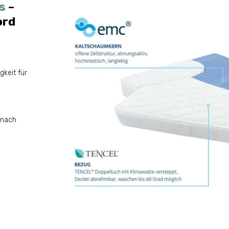
s
–
ord
keit für
 nach