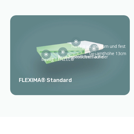
\
Härtegrad: medium und fest
\
\
Gesamthöhe 13cm
\
Kein Zonenschnitt auf der Schaumstoffoberfläche
Bezug TENZEL®
FLEXIMA® Standard