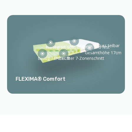
\
\
Mit Reissverschluss teilbar
Härtegrad: soft, medium und fest
\
Gesamthöhe 17cm
\
\
Bezug TENZEL®
Leichter 7-Zonenschnitt
FLEXIMA® Comfort