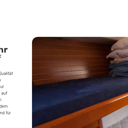
hr
f
ualität
h
zur
 auf
n
 dem
nd für