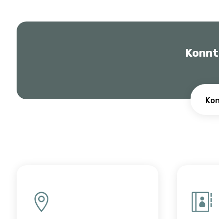
Konnt
Kon

