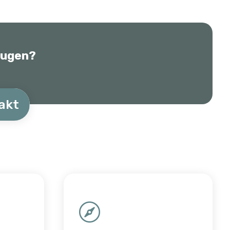
eugen?
akt
